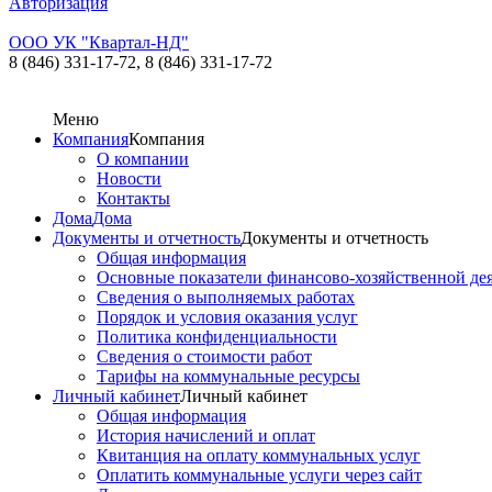
Авторизация
ООО УК "Квартал-НД"
8 (846) 331-17-72,
8 (846) 331-17-72
Меню
Компания
Компания
О компании
Новости
Контакты
Дома
Дома
Документы и отчетность
Документы и отчетность
Общая информация
Основные показатели финансово-хозяйственной де
Сведения о выполняемых работах
Порядок и условия оказания услуг
Политика конфиденциальности
Сведения о стоимости работ
Тарифы на коммунальные ресурсы
Личный кабинет
Личный кабинет
Общая информация
История начислений и оплат
Квитанция на оплату коммунальных услуг
Оплатить коммунальные услуги через сайт